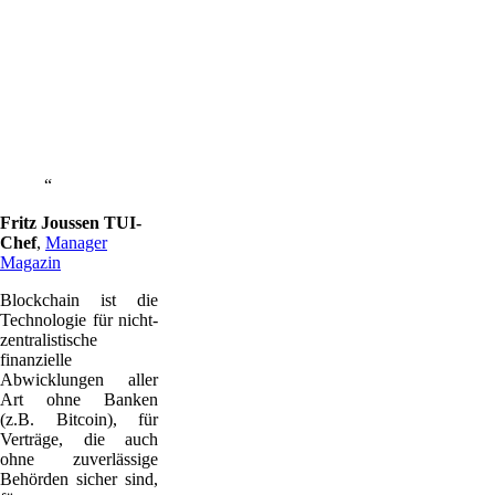
ist die
Zukunft –
da muss
die
gesamte
deutsche
Industrie
hin
Fritz Joussen TUI-
Chef
,
Manager
Magazin
Blockchain ist die
Technologie für nicht-
zentralistische
finanzielle
Abwicklungen aller
Art ohne Banken
(z.B. Bitcoin), für
Verträge, die auch
ohne zuverlässige
Behörden sicher sind,