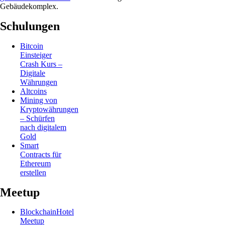
Gebäudekomplex.
Schulungen
Bitcoin
Einsteiger
Crash Kurs –
Digitale
Währungen
Altcoins
Mining von
Kryptowährungen
– Schürfen
nach digitalem
Gold
Smart
Contracts für
Ethereum
erstellen
Meetup
BlockchainHotel
Meetup